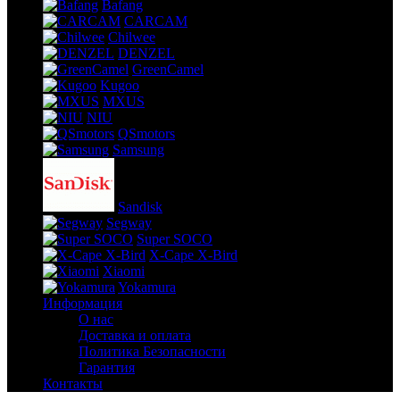
Bafang
CARCAM
Chilwee
DENZEL
GreenCamel
Kugoo
MXUS
NIU
QSmotors
Samsung
Sandisk
Segway
Super SOCO
X-Cape X-Bird
Xiaomi
Yokamura
Информация
О нас
Доставка и оплата
Политика Безопасности
Гарантия
Контакты