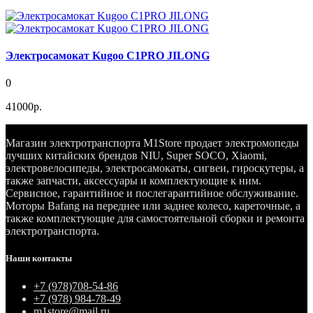
Электросамокат Kugoo C1PRO JILONG
0
41000р.
Магазин электротранспорта M1Store продает электромопеды
лучших китайских брендов NIU, Super SOCO, Xiaomi,
электровелосипеды, электросамокаты, сигвеи, гироскутеры, а
также запчасти, аксессуары и комплектующие к ним.
Сервисное, гарантийное и послегарантийное обслуживание.
Моторы Bafang на переднее или заднее колесо, кареточные, а
также комплектующие для самостоятельной сборки и ремонта
электротранспорта.
Наши контакты
+7 (978)708-54-86
+7 (978) 984-78-49
m1store@mail.ru