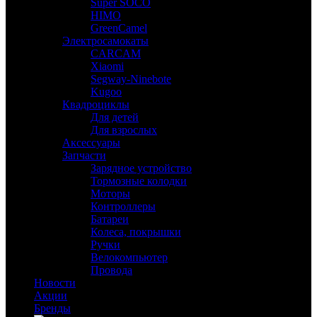
Super SOCO
HIMO
GreenCamel
Электросамокаты
CARCAM
Xiaomi
Segway-Ninebote
Kugoo
Квадроциклы
Для детей
Для взрослых
Аксессуары
Запчасти
Зарядное устройство
Тормозные колодки
Моторы
Контроллеры
Батареи
Колеса, покрышки
Ручки
Велокомпьютер
Провода
Новости
Акции
Бренды